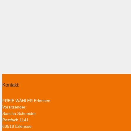
Kontakt:
FREIE WÄHLER Erlensee
Vorsitzender:
Sascha Schneider
Postfach 1141
63518 Erlensee