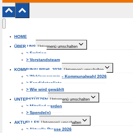
HOME
ÜBER UNS
Untermenü umschalten
> Fraktion
> Vorstandsteam
KOMMUNALWAHL 2026
Untermenü umschalten
> Wahlprogramm – Kommunalwahl 2026
> Kandidatenliste
> Wie wird gewählt
UNTERSTÜTZEN
Untermenü umschalten
> Mitglied werden
> Spende(n)
AKTUELLES
Untermenü umschalten
> Aktuelle Presse 2026