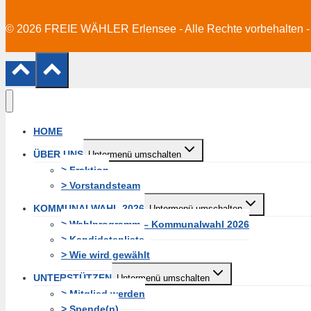
© 2026 FREIE WÄHLER Erlensee - Alle Rechte vorbehalten -
HOME
ÜBER UNS
Untermenü umschalten
> Fraktion
> Vorstandsteam
KOMMUNALWAHL 2026
Untermenü umschalten
> Wahlprogramm – Kommunalwahl 2026
> Kandidatenliste
> Wie wird gewählt
UNTERSTÜTZEN
Untermenü umschalten
> Mitglied werden
> Spende(n)