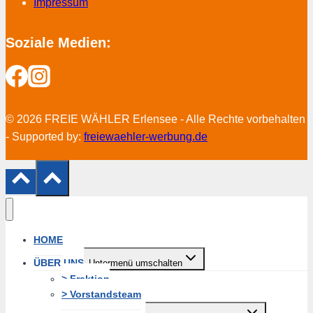
Impressum
Soziale Medien:
© 2026 FREIE WÄHLER Erlensee - Alle Rechte vorbehalten
- Supported by:
freiewaehler-werbung.de
HOME
ÜBER UNS
Untermenü umschalten
> Fraktion
> Vorstandsteam