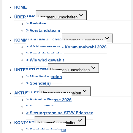
HOME
ÜBER UNS
Untermenü umschalten
> Fraktion
> Vorstandsteam
KOMMUNALWAHL 2026
Untermenü umschalten
> Wahlprogramm – Kommunalwahl 2026
> Kandidatenliste
> Wie wird gewählt
UNTERSTÜTZEN
Untermenü umschalten
> Mitglied werden
> Spende(n)
AKTUELLES
Untermenü umschalten
> Aktuelle Presse 2026
> Presse 2025
> Sitzungstermine STVV Erlensee
KONTAKT
Untermenü umschalten
> Kontaktaufnahme