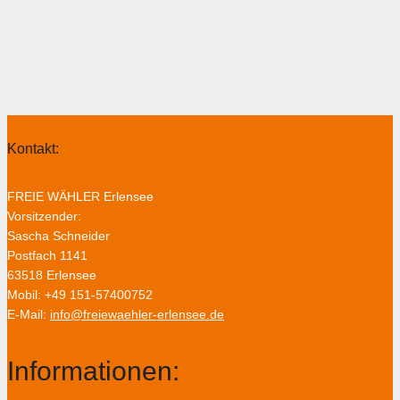
Kontakt:
FREIE WÄHLER Erlensee
Vorsitzender:
Sascha Schneider
Postfach 1141
63518 Erlensee
Mobil: +49 151-57400752
E-Mail:
info@freiewaehler-erlensee.de
Informationen: