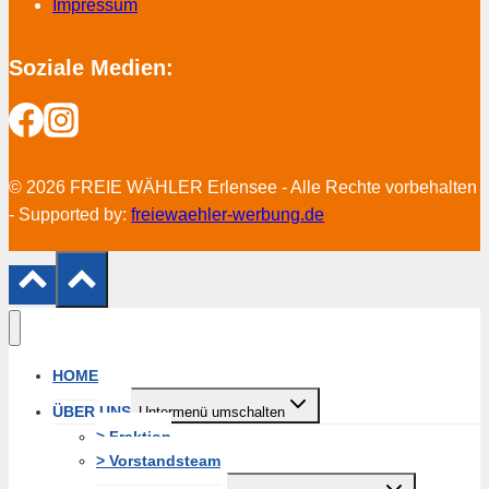
Impressum
Soziale Medien:
© 2026 FREIE WÄHLER Erlensee - Alle Rechte vorbehalten
- Supported by:
freiewaehler-werbung.de
HOME
ÜBER UNS
Untermenü umschalten
> Fraktion
> Vorstandsteam