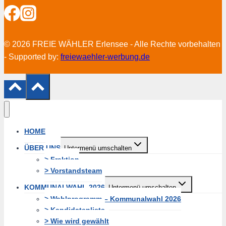
© 2026 FREIE WÄHLER Erlensee - Alle Rechte vorbehalten
- Supported by:
freiewaehler-werbung.de
HOME
ÜBER UNS
Untermenü umschalten
> Fraktion
> Vorstandsteam
KOMMUNALWAHL 2026
Untermenü umschalten
> Wahlprogramm – Kommunalwahl 2026
> Kandidatenliste
> Wie wird gewählt