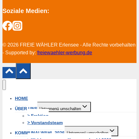
Soziale Medien:
© 2026 FREIE WÄHLER Erlensee - Alle Rechte vorbehalten
- Supported by:
freiewaehler-werbung.de
HOME
ÜBER UNS
Untermenü umschalten
> Fraktion
> Vorstandsteam
KOMMUNALWAHL 2026
Untermenü umschalten