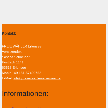
Kontakt:
FREIE WÄHLER Erlensee
Vorsitzender:
Sascha Schneider
Postfach 1141
63518 Erlensee
Mobil: +49 151-57400752
E-Mail:
info@freiewaehler-erlensee.de
Informationen: