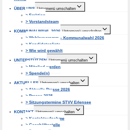
ÜBER UNS
Untermenü umschalten
> Fraktion
> Vorstandsteam
KOMMUNALWAHL 2026
Untermenü umschalten
> Wahlprogramm – Kommunalwahl 2026
> Kandidatenliste
> Wie wird gewählt
UNTERSTÜTZEN
Untermenü umschalten
> Mitglied werden
> Spende(n)
AKTUELLES
Untermenü umschalten
> Aktuelle Presse 2026
> Presse 2025
> Sitzungstermine STVV Erlensee
KONTAKT
Untermenü umschalten
> Kontaktaufnahme
> Geschäftsstelle