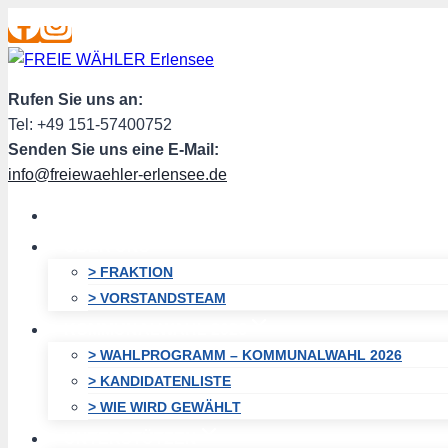
Zum
Inhalt
springen
Rufen Sie uns an:
Tel: +49 151-57400752
Senden Sie uns eine E-Mail:
info@freiewaehler-erlensee.de
HOME
ÜBER UNS
> FRAKTION
> VORSTANDSTEAM
KOMMUNALWAHL 2026
> WAHLPROGRAMM – KOMMUNALWAHL 2026
> KANDIDATENLISTE
> WIE WIRD GEWÄHLT
UNTERSTÜTZEN