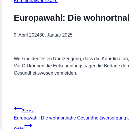
Kommunalwahl-2026
Europawahl: Die wohnortna
9. April 2024
30. Januar 2025
Wir sind der festen Überzeugung, dass die Koordination
Vor Ort können die Entscheidungsträger die Bedarfe de
Gesundheitswesen vermeiden.
Beitragsnavigation
Zurück
Europawahl: Die wohnortnahe Gesundheitsversorgung au
Weiter