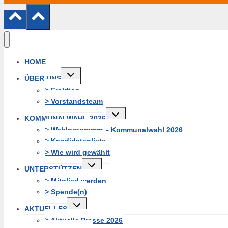
HOME
Untermenü
ÜBER UNS
umschalten
> Fraktion
> Vorstandsteam
Untermenü
KOMMUNALWAHL 2026
umschalten
> Wahlprogramm – Kommunalwahl 2026
> Kandidatenliste
> Wie wird gewählt
Untermenü
UNTERSTÜTZEN
umschalten
> Mitglied werden
> Spende(n)
Untermenü
AKTUELLES
umschalten
> Aktuelle Presse 2026