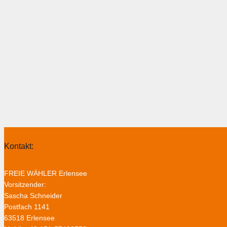
Kontakt:
FREIE WÄHLER Erlensee
Vorsitzender:
Sascha Schneider
Postfach 1141
63518 Erlensee