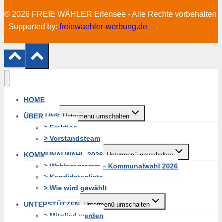
© 2026 FREIE WÄHLER Erlensee - Alle Rechte vorbehalten
- Supported by:
freiewaehler-werbung.de
HOME
ÜBER UNS
Untermenü umschalten
> Fraktion
> Vorstandsteam
KOMMUNALWAHL 2026
Untermenü umschalten
> Wahlprogramm – Kommunalwahl 2026
> Kandidatenliste
> Wie wird gewählt
UNTERSTÜTZEN
Untermenü umschalten
> Mitglied werden