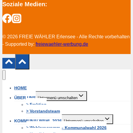
Soziale Medien:
© 2026 FREIE WÄHLER Erlensee - Alle Rechte vorbehalten
- Supported by:
freiewaehler-werbung.de
HOME
ÜBER UNS
Untermenü umschalten
> Fraktion
> Vorstandsteam
KOMMUNALWAHL 2026
Untermenü umschalten
> Wahlprogramm – Kommunalwahl 2026